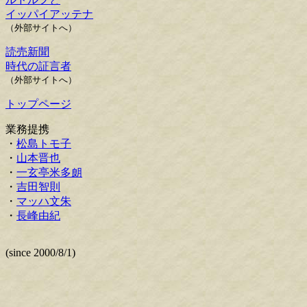
イッパイアッテナ
（外部サイトへ）
読売新聞
時代の証言者
（外部サイトへ）
トップページ
業務提携
・
松島トモ子
・
山本晋也
・
一玄亭米多朗
・
吉田智則
・
マッハ文朱
・
長峰由紀
(since 2000/8/1)