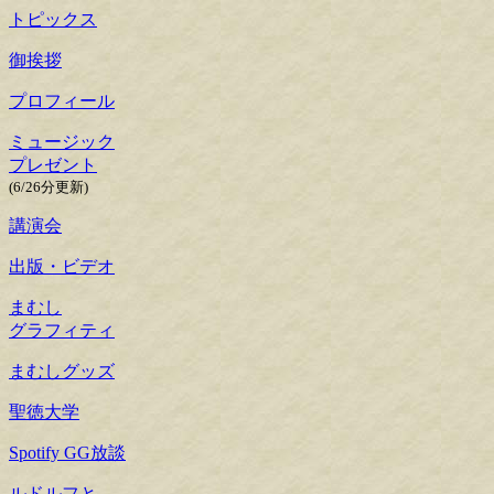
トピックス
御挨拶
プロフィール
ミュージック
プレゼント
(6/26分更新)
講演会
出版・ビデオ
まむし
グラフィティ
まむしグッズ
聖徳大学
Spotify GG放談
ルドルフと