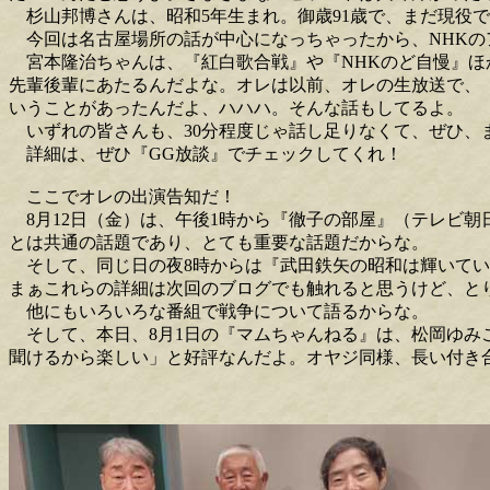
杉山邦博さんは、昭和5年生まれ。御歳91歳で、まだ現役
今回は名古屋場所の話が中心になっちゃったから、NHKの
宮本隆治ちゃんは、『紅白歌合戦』や『NHKのど自慢』ほ
先輩後輩にあたるんだよな。オレは以前、オレの生放送で、「
いうことがあったんだよ、ハハハ。そんな話もしてるよ。
いずれの皆さんも、30分程度じゃ話し足りなくて、ぜひ、
詳細は、ぜひ『GG放談』でチェックしてくれ！
ここでオレの出演告知だ！
8月12日（金）は、午後1時から『徹子の部屋』（テレビ
とは共通の話題であり、とても重要な話題だからな。
そして、同じ日の夜8時からは『武田鉄矢の昭和は輝いてい
まぁこれらの詳細は次回のブログでも触れると思うけど、
他にもいろいろな番組で戦争について語るからな。
そして、本日、8月1日の『マムちゃんねる』は、松岡ゆみ
聞けるから楽しい」と好評なんだよ。オヤジ同様、長い付き