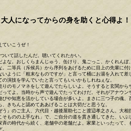
、大人になってからの身を助くと心得よ！
。
えていこうぜ！
ついて話したんだ。聴いてくれたかい。
よな。おしくらまんじゅう、缶けり、鬼ごっこ、かくれんぼ
。二等兵（斥候兵）から序列をあげるために目上の先輩に付
ないように「粗末なものですが」と言って桶にお湯を入れて差
ての演技を学んでいたと言ってもいいかもしれねぇな。
りのモノマネをして遊んでたらしいよ。そうすると玄関から
だってよ。当時から声で遊んでたってわけだ。それがアナウン
びや知恵を活かしている場合が多いよ。まさに三つ子の魂、
も、きちんと認めてああげることは大切だと思うな。
う』のご主人、六代目・越後屋助七こと渡辺孝之さん。大相撲
きこそものの上手なれ」で、ご自分の道を貫き通してきた、いぶ
川家斉の時代から続く、老舗中の老舗だよ。家業といったって
ぞ。