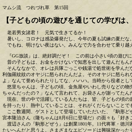
マムシ流 つれづれ草 第15回
【子どもの頃の遊びを通じての学びは
老若男女諸君！ 元気で生きてるか！
暑いし、コロナは感染爆発だし、今年の夏も試練の夏だな
でもね、明けない夜はない。みんなで力を合わせて乗り越
『GG放談』は、絶好調だぞ！ この前は小さい頃の遊びに
昔の子どもは、お金をかけないで知恵を出して遊んだもんだ
そんななかで、オレは兵隊ごっこや銭湯で処世術を学んだな
利伽羅紋紋のオヤジに怒られたんだよ。そのオヤジに怒られ
よ」なんて誉められたりしてな、ハハハ。当時から役者とし
悠里ちゃんは、子どもの頃、金魚屋やいわし売りなどの物売
ちゃんだったの？」なんて言われて、お袋さんが謝ってたん
現在、世の中で活躍している人たちは、皆、子どもの頃の遊
を持ったり、熱中していることは、それがくだらないことで
ここ数週間、ゲストとして登場していただいた、『駒形どぜ
宮本隆治さん（隆ちゃんは8月6日に登場だ）の面々も「好
渡辺さんの『駒形どぜう』は創業1801年。11代将軍・徳
たいへんだと思うよ。さまざまなエピソードは興味深かった