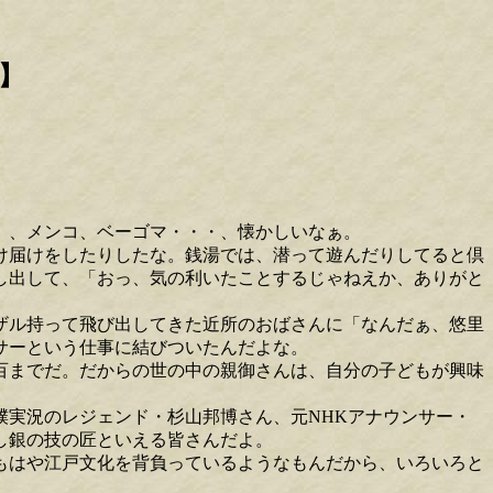
】
、、メンコ、ベーゴマ・・・、懐かしいなぁ。
け届けをしたりしたな。銭湯では、潜って遊んだりしてると倶
し出して、「おっ、気の利いたことするじゃねえか、ありがと
ザル持って飛び出してきた近所のおばさんに「なんだぁ、悠里
サーという仕事に結びついたんだよな。
百までだ。だからの世の中の親御さんは、自分の子どもが興味
実況のレジェンド・杉山邦博さん、元NHKアナウンサー・
し銀の技の匠といえる皆さんだよ。
、もはや江戸文化を背負っているようなもんだから、いろいろと