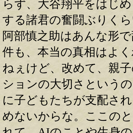
らず、大谷翔平をはじめ
する諸君の奮闘ぶりくら
阿部慎之助はあんな形で
件も、本当の真相はよく
ねぇけど、改めて、親子
ションの大切さというの
に子どもたちが支配され
めないからな。ここのと
れて、AIのことや生身