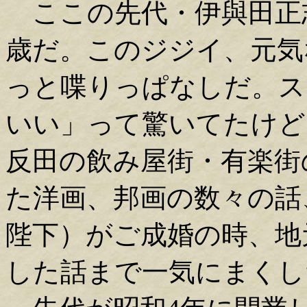
ここの先代・伊與田正志
歳だ。このジジイ、元気
っと喋りっぱなしだ。ス
いい」って驚いてたけど
反田の飲み屋街・有楽街
た洋画、邦画の数々の話
陛下）がご成婚の時、地
した話まで一気にまくし