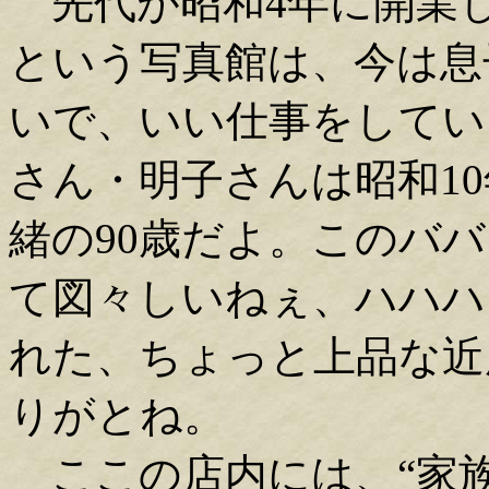
先代が昭和4年に開業し
という写真館は、今は息
いで、いい仕事をしてい
さん・明子さんは昭和1
緒の90歳だよ。このバ
て図々しいねぇ、ハハハ
れた、ちょっと上品な近
りがとね。
ここの店内には、“家族